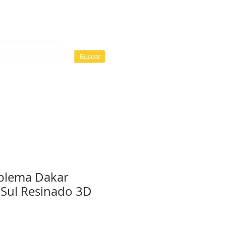
Login / Registre-se
Login
as assinaturas
blema Dakar
Sul Resinado 3D