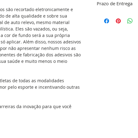
Prazo de Entrega
limpeza do local ond
vos são recortado eletronicamente e
responsabilidade do
O nosso objetivo é 
o de alta qualidade e sobre sua
dentro do nosso pa
tal de auto relevo, mesmo material
Se aplicado no carr
confirmação do pa
ística. Eles são vazados, ou seja,
com detergente e álc
48 horas para a co
a cor de fundo será a sua própria
gordura e a cera q
do seu adesivo, res
é só aplicar. Além disso, nossos adesivos
simples. Isso dará 
produção que é de 
 por não apresentar nenhum risco as
adesivo no local ap
(exceto feriados). C
onentes de fabricação dos adesivos são
seca, sem umidade, 
Envio
a sua saúde e muito menos o meio
podem ser aplicada
espelhos, geladeiras
portas, vidros, ou 
tletas de todas as modalidades
versatilidade é eno
mor pelo esporte e incentivando outras
cozinha e no banhe
que molham com fre
podem receber o ad
arreiras da inovação para que você
mesmos acima na ho
com água e sabão e é
mesmo pode aplicar
manual de aplicação