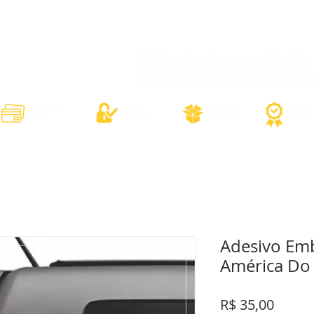
órios
Adesivos Diversos
Adesivos Esportivos
Contato
Minh
Adesivo Em
América Do 
Preço
R$ 35,00