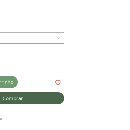
rrinho
Comprar
to
tia do adesivo depende da