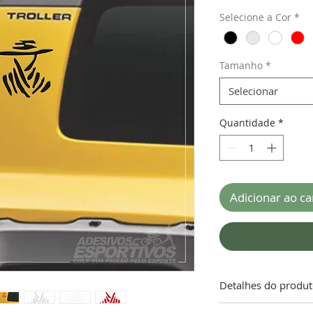
Selecione a Cor
*
Tamanho
*
Selecionar
Quantidade
*
Adicionar ao ca
Detalhes do produ
ATENÇÃO!!!
“A garan