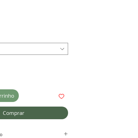
rrinho
Comprar
to