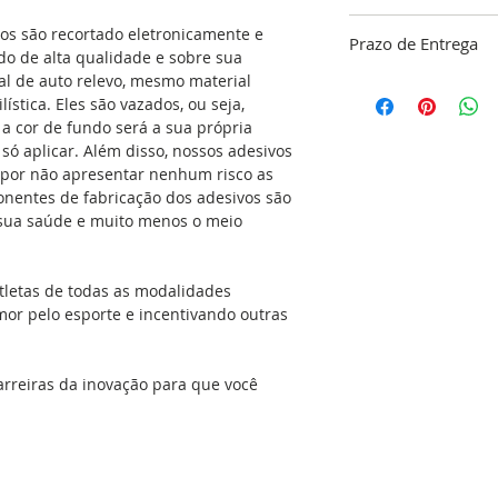
ATENÇÃO!!! “A gara
vos são recortado eletronicamente e
Prazo de Entrega
limpeza do local ond
o de alta qualidade e sobre sua
responsabilidade do
tal de auto relevo, mesmo material
O nosso objetivo é 
ística. Eles são vazados, ou seja,
dentro do nosso pa
Especificações:
a cor de fundo será a sua própria
confirmação do pa
*Aplicação Externa
é só aplicar. Além disso, nossos adesivos
48 horas para a co
*Adesivo resinado 
 por não apresentar nenhum risco as
do seu adesivo, res
com recorte eletrôn
onentes de fabricação dos adesivos são
produção que é de 
*Contem proteção 
a sua saúde e muito menos o meio
(exceto feriados). C
*Ideal para carros, 
Envio
notebooks, tablets...
*Proporciona Estilo
tletas de todas as modalidades
*Verso Autocolante
mor pelo esporte e incentivando outras
*Ótima Aderência e
*Colores: Preto, cr
refletivo e vermelho
arreiras da inovação para que você
*Desenvolvido para 
suportando até 180
*Embalagem: 1 (Um
Se aplicado no carr