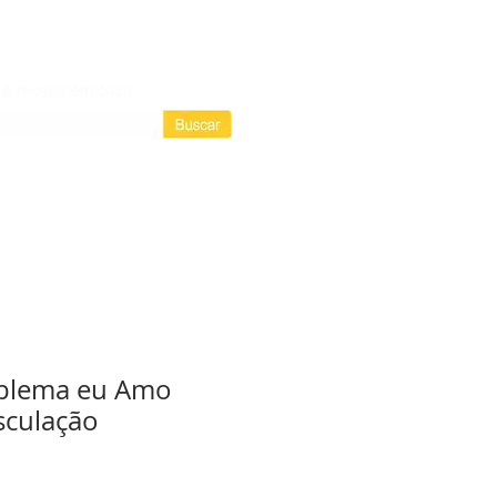
Login / Registre-se
Login
as assinaturas
blema eu Amo
sculação
D