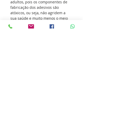
adultos, pois os componentes de
fabricação dos adesivos são
atóxicos, ou seja, não agridem a
sua saúde e muito menos o meio
ambiente.
Os adesivos vem conquistando
amantes de todas as tribos
musicais, transmitindo o seu amor
pelo Rock and Roll e incentivando
outras pessoas a sua prática.
Nossa missão é ultrapassar as
barreiras da inovação para que
você ultrapasse os seus limites.
Cole essa ideia você também.
Detalhes do produto
ATENÇÃO!!! “A garantia do adesivo