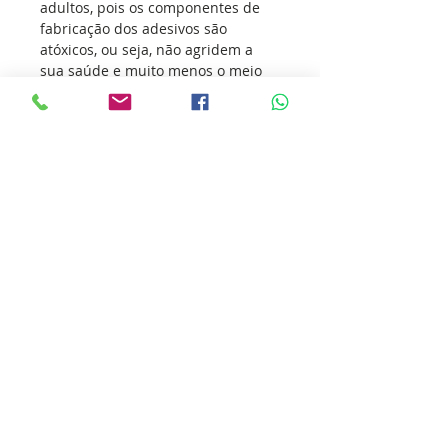
adultos, pois os componentes de
fabricação dos adesivos são
atóxicos, ou seja, não agridem a
sua saúde e muito menos o meio
ambiente.
Os adesivos vem conquistando
atletas de todas as modalidades
esportivas, transmitindo o seu
amor pelo esporte e incentivando
outras pessoas a sua prática.
Nossa missão é ultrapassar as
barreiras da inovação para que
você ultrapasse os seus limites.
Cole essa ideia você também.
Detalhes do produto
ATENÇÃO!!! “A garantia do adesivo