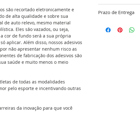
ATENÇÃO!!! “A gara
vos são recortado eletronicamente e
Prazo de Entrega
limpeza do local ond
o de alta qualidade e sobre sua
responsabilidade do
tal de auto relevo, mesmo material
O nosso objetivo é 
lística.
Eles são vazados, ou seja,
dentro do nosso pa
Especificações:
a cor de fundo será a sua própria
confirmação do pa
*Aplicação Externa
é só aplicar. Além disso, nossos adesivos
48 horas para a co
*Adesivo resinado 
 por não apresentar nenhum risco as
do seu adesivo, res
com recorte eletrôn
onentes de fabricação dos adesivos são
produção que é de 
*Contem proteção 
a sua saúde e muito menos o meio
(exceto feriados). C
*Ideal para carros, 
Envio
notebooks, tablets...
*Proporciona Estilo
tletas de todas as modalidades
*Verso Autocolante
mor pelo esporte e incentivando outras
*Ótima Aderência e
*Colores: Preto, cr
refletivo e vermelho
arreiras da inovação para que você
*Desenvolvido para 
suportando até 180
*Embalagem: 1 (Um
Se aplicado no carr