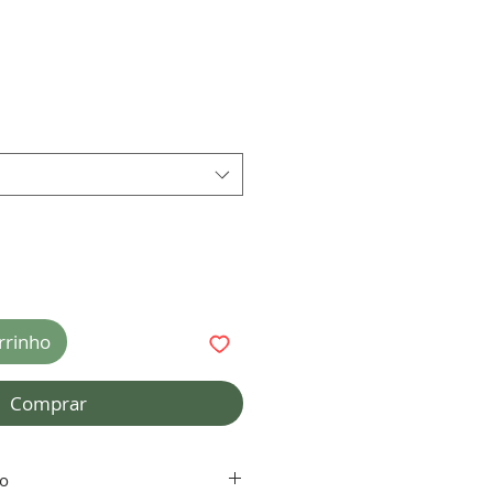
rrinho
Comprar
to