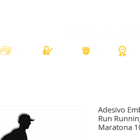
órios
Adesivos Diversos
Adesivos Esportivos
Contato
Minh
Adesivo Em
Run Running
Maratona 1