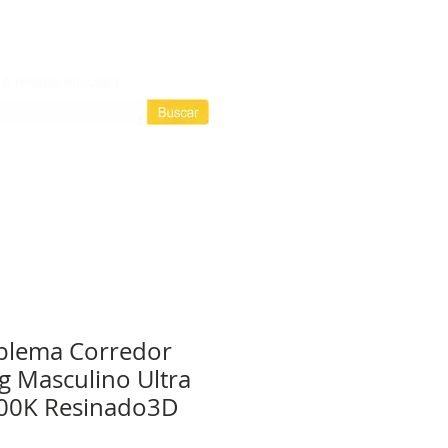
Login / Registre-se
Login
as assinaturas
blema Corredor
 Masculino Ultra
00K Resinado3D