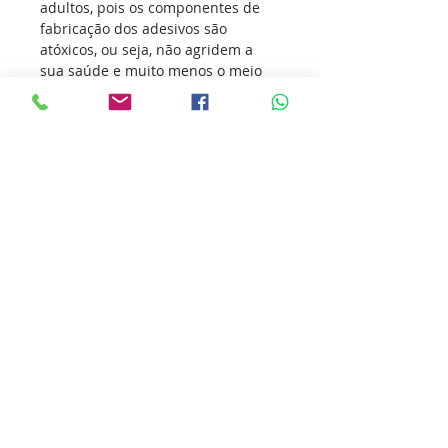
adultos, pois os componentes de
fabricação dos adesivos são
atóxicos, ou seja, não agridem a
sua saúde e muito menos o meio
ambiente.
Os adesivos vem conquistando
atletas de todas as modalidades
esportivas, transmitindo o seu
amor pelo esporte e incentivando
outras pessoas a sua prática.
Nossa missão é ultrapassar as
barreiras da inovação para que
você ultrapasse os seus limites.
Cole essa ideia você também.
Detalhes do produto
ATENÇÃO!!! “A garantia do adesivo