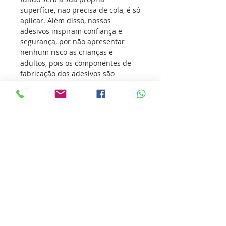
superfície, não precisa de cola, é só
aplicar. Além disso, nossos
adesivos inspiram confiança e
segurança, por não apresentar
nenhum risco as crianças e
adultos, pois os componentes de
fabricação dos adesivos são
atóxicos, ou seja, não agridem a
sua saúde e muito menos o meio
ambiente.
Os adesivos vem conquistando
atletas de todas as modalidades
esportivas, transmitindo o seu
amor pelo esporte e incentivando
outras pessoas a sua prática.
Nossa missão é ultrapassar as
barreiras da inovação para que
você ultrapasse os seus limites.