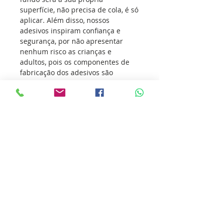
superfície, não precisa de cola, é só
aplicar. Além disso, nossos
adesivos inspiram confiança e
segurança, por não apresentar
nenhum risco as crianças e
adultos, pois os componentes de
fabricação dos adesivos são
atóxicos, ou seja, não agridem a
sua saúde e muito menos o meio
ambiente.
Os adesivos vem conquistando
atletas de todas as modalidades
esportivas, transmitindo o seu
amor pelo esporte e incentivando
outras pessoas a sua prática.
Nossa missão é ultrapassar as
barreiras da inovação para que
você ultrapasse os seus limites.