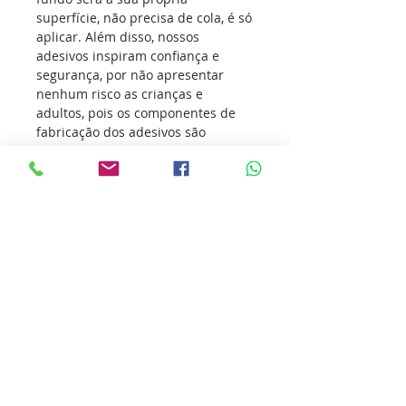
superfície, não precisa de cola, é só
aplicar. Além disso, nossos
adesivos inspiram confiança e
segurança, por não apresentar
nenhum risco as crianças e
adultos, pois os componentes de
fabricação dos adesivos são
atóxicos, ou seja, não agridem a
sua saúde e muito menos o meio
ambiente.
Os adesivos vem conquistando
atletas de todas as modalidades
esportivas, transmitindo o seu
amor pelo esporte e incentivando
outras pessoas a sua prática.
Nossa missão é ultrapassar as
barreiras da inovação para que
você ultrapasse os seus limites.