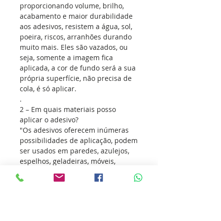
proporcionando volume, brilho,
acabamento e maior durabilidade
aos adesivos, resistem a água, sol,
poeira, riscos, arranhões durando
muito mais. Eles são vazados, ou
seja, somente a imagem fica
aplicada, a cor de fundo será a sua
própria superfície, não precisa de
cola, é só aplicar.
.
2 – Em quais materiais posso
aplicar o adesivo?
"Os adesivos oferecem inúmeras
possibilidades de aplicação, podem
ser usados em paredes, azulejos,
espelhos, geladeiras, móveis,
notebooks, tablets, portas, vidros
ou em qualquer superfície que sua
imaginação permitir. Sua
versatilidade é tão grande que
podem ser aplicados até na