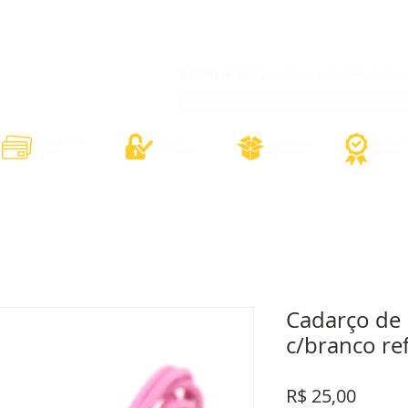
órios
Adesivos Diversos
Adesivos Esportivos
Contato
Minh
Cadarço de E
c/branco ref
Preço
R$ 25,00