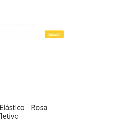
Login / Registre-se
Login
as assinaturas
lástico - Rosa
letivo