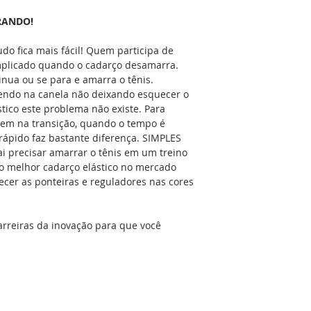
amarrar seus sapato
fica mais fácil e ma
RANDO!
Kids
: Para às crian
do fica mais fácil! Quem participa de
e sujos, uma coisa 
mplicado quando o cadarço desamarra.
inua ou se para e amarra o tênis.
Portadores de Nece
tendo na canela não deixando esquecer o
amarrar os sapatos 
tico este problema não existe. Para
pode ser especialme
em na transição, quando o tempo é
necessidades especi
 rápido faz bastante diferença. SIMPLES
ajudam esses indiv
 precisar amarrar o tênis em um treino
independência e us
o melhor cadarço elástico no mercado
amigos. Iguala a pr
ecer as ponteiras e reguladores nas cores
o tênis MAIS CONF
EM BREVE MAIS OP
arreiras da inovação para que você