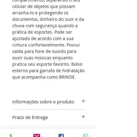
celular de objetos que possam
arranha-lo e protegendo os
documentos, dinheiro do suor e da
chuva com segurança quando a
prática de esportes. Pode ser
ajustado de acordo com a sua
cintura confortavelmente. Possui
saída para fone de ouvido para
ouvir suas músicas enquanto
pratica seu esporte favorito. Bolso
esterno para garrafa de hidratação
que acompanha como BRINDE.
Informações sobre o produto
Tamanho Único Ajustável, cintura
Prazo de Entrega
do P ao GG, com circunferência
Máxima de cintura até 127cm
O nosso objetivo é entregar o mais
rápido possível dentro do nosso