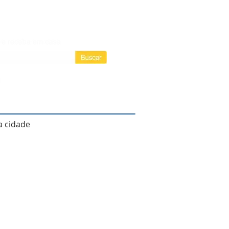
Login / Registre-se
Login
as assinaturas
 cidade