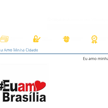
órios
Adesivos Diversos
Adesivos Esportivos
Contato
Minh
Eu Amo Minha Cidade
Eu amo minha