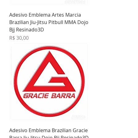
Adesivo Emblema Artes Marcia
Brazilian Jiu-Jitsu Pitbull MMA Dojo
Bjj Resinado3D
Preço
R$ 30,00
Adesivo Emblema Brazilian Gracie
Barra Jiu-Jitsu Dojo Bjj Resinado3D