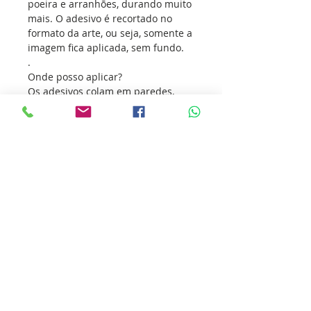
poeira e arranhões, durando muito
mais. O adesivo é recortado no
formato da arte, ou seja, somente a
imagem fica aplicada, sem fundo.
.
Onde posso aplicar?
Os adesivos colam em paredes,
azulejos, espelhos, geladeiras,
móveis, notebooks, tablets, portas,
vidros e qualquer superfície lisa. E
o melhor, funciona até na cozinha e
no banheiro. Mesmo com umidade
e vapor, mantêm a aderência.
.
Onde NÃO aplicar:
Não é recomendada a aplicação em
superfícies irregulares,
arredondadas ou com vincos. O
adesivo não adere a tecidos, pele
nem a superfícies oleosas ou
tratadas com cera automotiva.