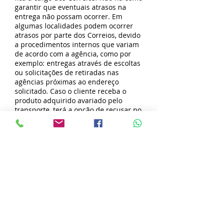
garantir que eventuais atrasos na
entrega não possam ocorrer. Em
algumas localidades podem ocorrer
atrasos por parte dos Correios, devido
a procedimentos internos que variam
de acordo com a agência, como por
exemplo: entregas através de escoltas
ou solicitações de retiradas nas
agências próximas ao endereço
solicitado. Caso o cliente receba o
produto adquirido avariado pelo
transporte, terá a opção de recusar no
ato da entrega e posteriormente será
feita a substituição do produto, ou
terá o prazo de 48 horas a partir da
data do recebimento para informar a
avaria no transporte. Damos um
seguro total para o cliente sobre a
entrega das mercadorias, e em casos
de extravio comprovado pelos
Correios, o cliente poderá escolher se
prefere o reembolso ou que seja
confeccionado outro produto para