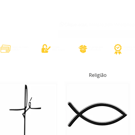
órios
Adesivos Diversos
Adesivos Esportivos
Contato
Minh
Religião