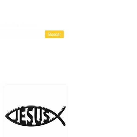
Login / Registre-se
Login
as assinaturas