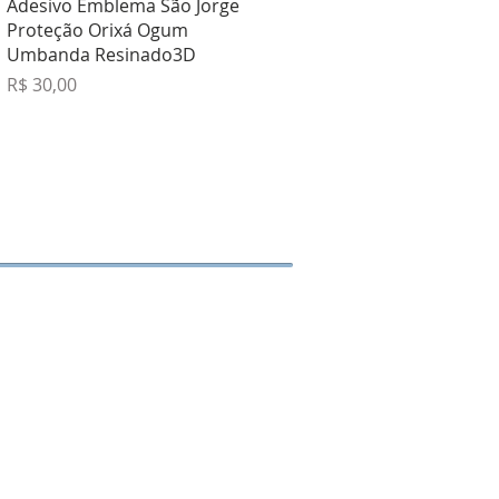
Visualização rápida
Adesivo Emblema São Jorge
Proteção Orixá Ogum
Umbanda Resinado3D
Preço
R$ 30,00