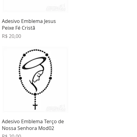
Visualização rápida
Adesivo Emblema Jesus
Peixe Fé Cristã
Preço
R$ 20,00
Visualização rápida
Adesivo Emblema Terço de
Nossa Senhora Mod02
Preço
R$ 20,00