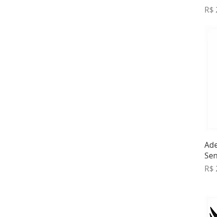
Pre
R$ 
Ad
Se
Pre
R$ 