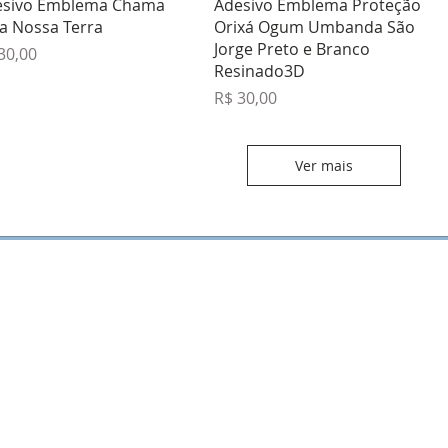
Visualização rápida
Visualização rápida
esivo Emblema Chama
Adesivo Emblema Proteção
a Nossa Terra
Orixá Ogum Umbanda São
Jorge Preto e Branco
ço
30,00
Resinado3D
Preço
R$ 30,00
Ver mais