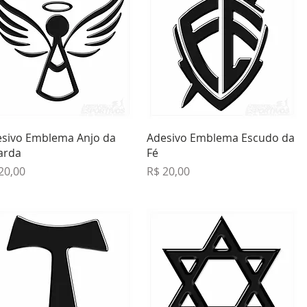
Visualização rápida
Visualização rápida
sivo Emblema Anjo da
Adesivo Emblema Escudo da
arda
Fé
ço
Preço
20,00
R$ 20,00