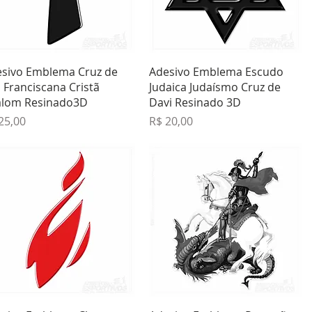
Visualização rápida
Visualização rápida
sivo Emblema Cruz de
Adesivo Emblema Escudo
 Franciscana Cristã
Judaica Judaísmo Cruz de
alom Resinado3D
Davi Resinado 3D
ço
Preço
25,00
R$ 20,00