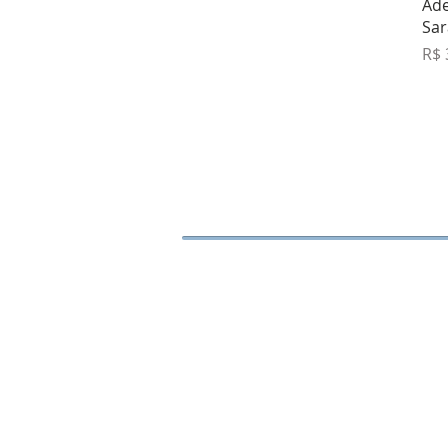
Ad
Sar
Pre
R$ 