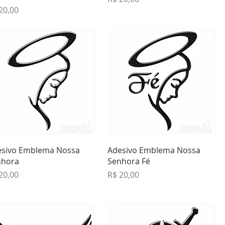
ço
20,00
Visualização rápida
Visualização rápida
esivo Emblema Nossa
Adesivo Emblema Nossa
nhora
Senhora Fé
ço
Preço
20,00
R$ 20,00