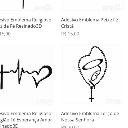
Visualização rápida
Visualização rápida
sivo Emblema Religioso
Adesivo Emblema Peixe Fé
z da Fé Resinado3D
Cristã
ço
Preço
15,00
R$ 15,00
Visualização rápida
Visualização rápida
sivo Emblema Religioso
Adesivo Emblema Terço de
igião Fé Esperança Amor
Nossa Senhora
sinado3D
Preço
R$ 20,00