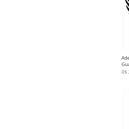
Ade
Gu
Pre
R$ 