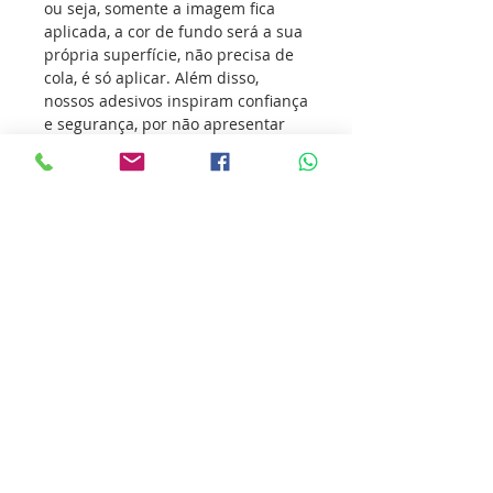
ou seja, somente a imagem fica
aplicada, a cor de fundo será a sua
própria superfície, não precisa de
cola, é só aplicar. Além disso,
nossos adesivos inspiram confiança
e segurança, por não apresentar
nenhum risco as crianças e
adultos, pois os componentes de
fabricação dos adesivos são
atóxicos, ou seja, não agridem a
sua saúde e muito menos o meio
ambiente.
Os adesivos vem conquistando
fieis de todas as
religiões, transmitindo o seu amor
pela fé e incentivando outras
pessoas a sua prática.
Cole essa ideia você também.