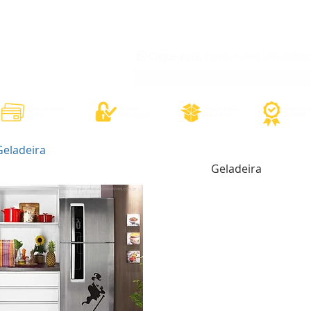
órios
Adesivos Diversos
Adesivos Esportivos
Contato
Minh
Geladeira
Geladeira