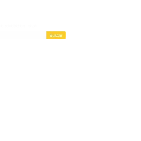
Login / Registre-se
Login
as assinaturas