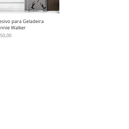
Visualização rápida
esivo para Geladeira
hnnie Walker
eço
 50,00