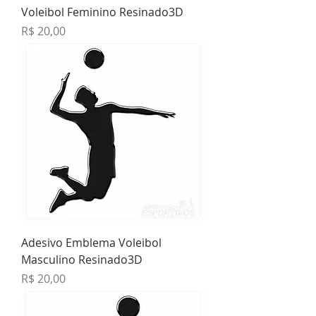
Voleibol Feminino Resinado3D
Preço
R$ 20,00
Adesivo Emblema Voleibol
Masculino Resinado3D
Preço
R$ 20,00