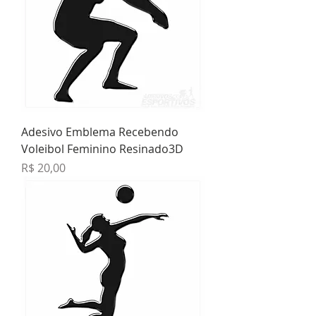
Adesivo Emblema Recebendo
Voleibol Feminino Resinado3D
Preço
R$ 20,00