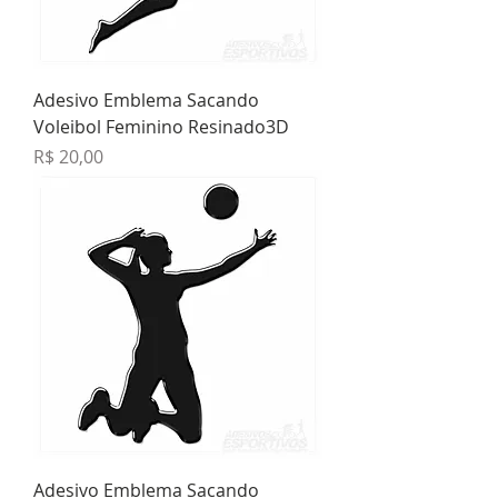
Adesivo Emblema Sacando
Voleibol Feminino Resinado3D
Preço
R$ 20,00
Adesivo Emblema Sacando