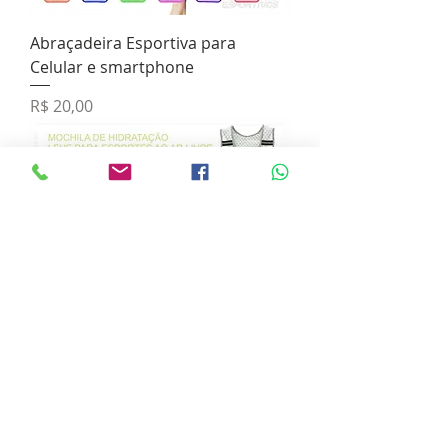
Abraçadeira Esportiva para
Celular e smartphone
Preço
R$ 20,00
Colete Mochila Leve de Hidratação
Trail Corrida Trilhas Bike Run