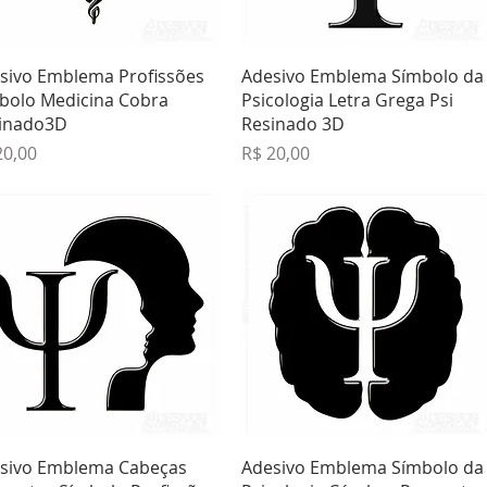
Visualização rápida
Visualização rápida
sivo Emblema Profissões
Adesivo Emblema Símbolo da
bolo Medicina Cobra
Psicologia Letra Grega Psi
inado3D
Resinado 3D
ço
Preço
20,00
R$ 20,00
Visualização rápida
Visualização rápida
sivo Emblema Cabeças
Adesivo Emblema Símbolo da