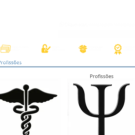
órios
Adesivos Diversos
Adesivos Esportivos
Contato
Minh
Profissões
Profissões