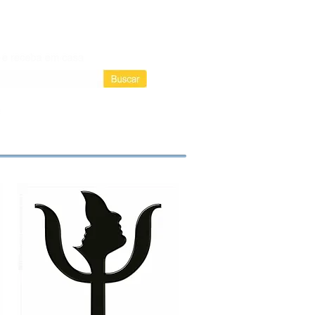
Login / Registre-se
Login
as assinaturas