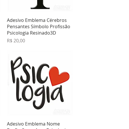
Visualização rápida
Adesivo Emblema Cérebros
Pensantes Símbolo Profissão
Psicologia Resinado3D
Preço
R$ 20,00
Visualização rápida
Adesivo Emblema Nome