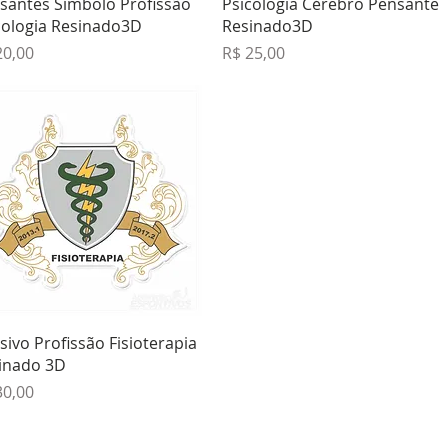
santes Símbolo Profissão
Psicologia Cérebro Pensante
cologia Resinado3D
Resinado3D
ço
Preço
20,00
R$ 25,00
Visualização rápida
sivo Profissão Fisioterapia
inado 3D
ço
30,00