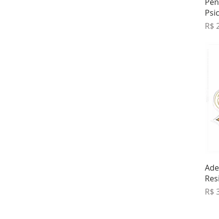
Pen
Psi
Pre
R$ 
Ade
Res
Pre
R$ 