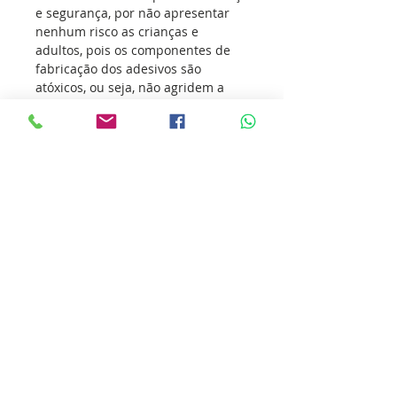
e segurança, por não apresentar
nenhum risco as crianças e
adultos, pois os componentes de
fabricação dos adesivos são
atóxicos, ou seja, não agridem a
sua saúde e muito menos o meio
ambiente.
Os adesivos vem conquistando
atletas de todas as modalidades
esportivas, transmitindo o seu
amor pelo esporte e incentivando
outras pessoas a sua prática.
Nossa missão é ultrapassar as
barreiras da inovação para que
você ultrapasse os seus limites.
Cole essa ideia você também.