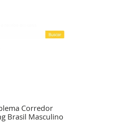
Login / Registre-se
Login
as assinaturas
blema Corredor
 Brasil Masculino
D