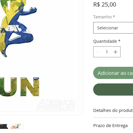
Preço
R$ 25,00
Tamanho
*
Selecionar
Quantidade
*
Adicionar ao ca
Detalhes do produ
ATENÇÃO!!! “A gara
Prazo de Entrega
limpeza do local ond