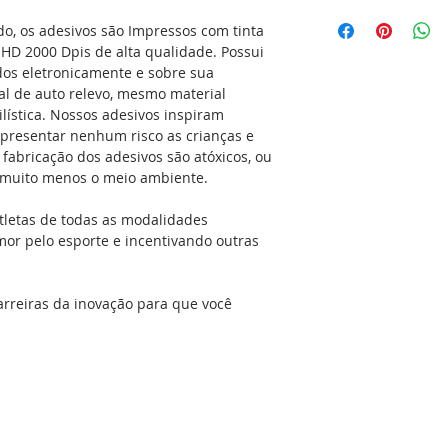
responsabilidade do
O nosso objetivo é 
dentro do nosso pa
o, os adesivos são Impressos com tinta
Especificações:
confirmação do pa
a HD 2000 Dpis de alta qualidade. Possui
*Tamanho: 12X6cm
48 horas para a co
ados eletronicamente e sobre sua
*Aplicação Externa
do seu adesivo, res
tal de auto relevo, mesmo material
*Adesivo resinado 3
produção que é de 
ilística. Nossos adesivos inspiram
*Cores: Fundo Bran
(exceto feriados). C
apresentar nenhum risco as crianças e
*Adesivo Vinílico I
Envio
fabricação dos adesivos são atóxicos, ou
Ultra HD 2000 Dpis,
e muito menos o meio ambiente.
recorte eletrônico e
Observação: As foto
tletas de todas as modalidades
mor pelo esporte e incentivando outras
Se aplicado no carr
com detergente e álc
arreiras da inovação para que você
gordura e a cera q
simples. Isso dará 
adesivo no local ap
seca, sem umidade, 
podem ser aplicada
espelhos, geladeiras
portas, vidros, ou 