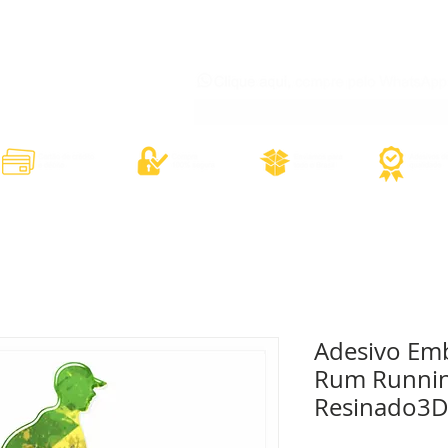
órios
Adesivos Diversos
Adesivos Esportivos
Contato
Minh
Adesivo Em
Rum Running
Resinado3