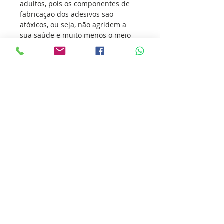
adultos, pois os componentes de
fabricação dos adesivos são
atóxicos, ou seja, não agridem a
sua saúde e muito menos o meio
ambiente.
Os adesivos vem conquistando
amantes de todas as tribos
musicais, transmitindo o seu amor
pelo Rock and Roll e incentivando
outras pessoas a sua prática.
Nossa missão é ultrapassar as
barreiras da inovação para que
você ultrapasse os seus limites.
Cole essa ideia você também.
Detalhes do produto
ATENÇÃO!!! “A garantia do adesivo