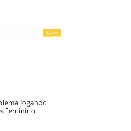
Login / Registre-se
Login
as assinaturas
blema Jogando
s Feminino
D