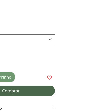
rrinho
Comprar
to