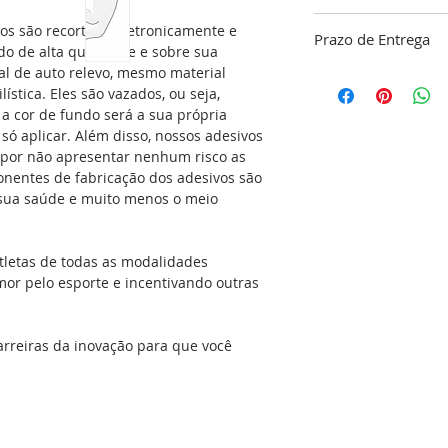
ATENÇÃO!!!
“A garan
vos são recortado eletronicamente e
Prazo de Entrega
limpeza do local ond
o de alta qualidade e sobre sua
responsabilidade do
tal de auto relevo, mesmo material
O nosso objetivo é 
ística. Eles são vazados, ou seja,
dentro do nosso pa
Se aplicado no carr
a cor de fundo será a sua própria
confirmação do pa
com detergente e álc
é só aplicar. Além disso, nossos adesivos
48 horas para a co
gordura e a cera q
 por não apresentar nenhum risco as
do seu adesivo, res
simples. Isso dará 
onentes de fabricação dos adesivos são
produção que é de 
adesivo no local ap
a sua saúde e muito menos o meio
(exceto feriados). C
seca, sem umidade, 
Envio
podem ser aplicada
espelhos, geladeiras
tletas de todas as modalidades
portas, vidros, ou 
mor pelo esporte e incentivando outras
versatilidade é eno
cozinha e no banhe
que molham com fre
arreiras da inovação para que você
podem receber o ad
mesmos acima na ho
com água e sabão e é
mesmo pode aplicar
manual de aplicação