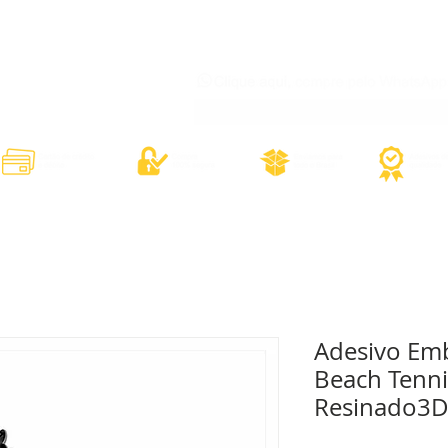
órios
Adesivos Diversos
Adesivos Esportivos
Contato
Minh
Adesivo Em
Beach Tenni
Resinado3