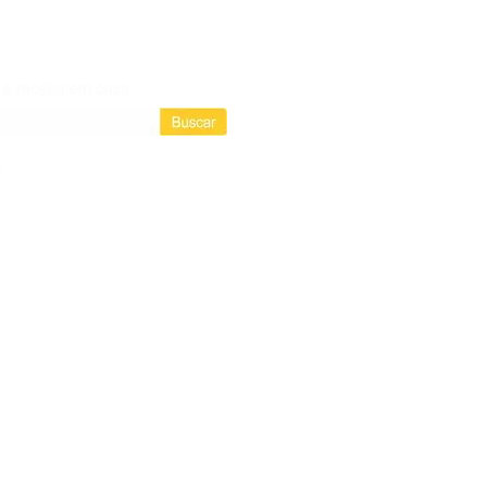
Login / Registre-se
Login
as assinaturas