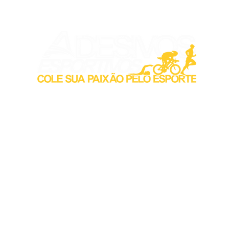
Inicio
Acess