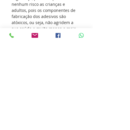
nenhum risco as crianças e
adultos, pois os componentes de
fabricação dos adesivos são
atóxicos, ou seja, não agridem a
sua saúde e muito menos o meio
ambiente.
Os adesivos vem conquistando
atletas de todas as modalidades
esportivas, transmitindo o seu
amor pelo esporte e incentivando
outras pessoas a sua prática.
Nossa missão é ultrapassar as
barreiras da inovação para que
você ultrapasse os seus limites.
Cole essa ideia você também.
Detalhes do produto