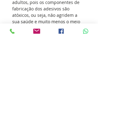
adultos, pois os componentes de
fabricação dos adesivos são
atóxicos, ou seja, não agridem a
sua saúde e muito menos o meio
ambiente.
Os adesivos vem conquistando
atletas de todas as modalidades
esportivas, transmitindo o seu
amor pelo esporte e incentivando
outras pessoas a sua prática.
Nossa missão é ultrapassar as
barreiras da inovação para que
você ultrapasse os seus limites.
Cole essa ideia você também.
Detalhes do produto
ATENÇÃO!!! “A garantia do adesivo