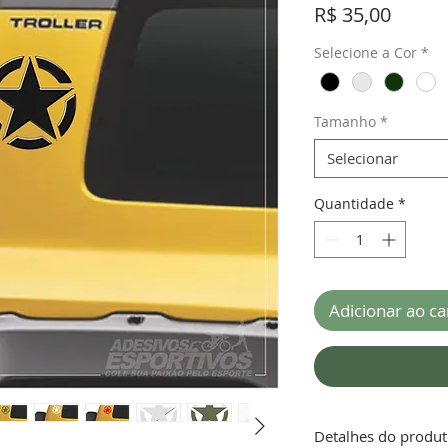
Preço
R$ 35,00
Selecione a Cor
*
Tamanho
*
Selecionar
Quantidade
*
Adicionar ao ca
Detalhes do produ