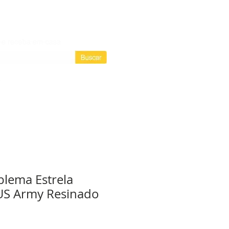
Login / Registre-se
Login
as assinaturas
lema Estrela
US Army Resinado