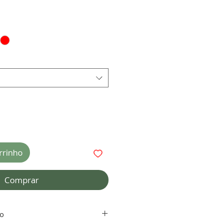
rrinho
Comprar
to