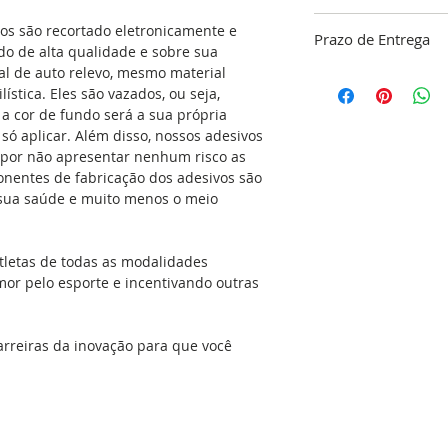
ATENÇÃO!!!
“A garan
vos são recortado eletronicamente e
Prazo de Entrega
limpeza do local ond
o de alta qualidade e sobre sua
responsabilidade do
tal de auto relevo, mesmo material
O nosso objetivo é 
ística. Eles são vazados, ou seja,
dentro do nosso pa
Se aplicado no carr
a cor de fundo será a sua própria
confirmação do pa
com detergente e álc
é só aplicar. Além disso, nossos adesivos
48 horas para a co
gordura e a cera q
 por não apresentar nenhum risco as
do seu adesivo, res
simples. Isso dará 
onentes de fabricação dos adesivos são
produção que é de 
adesivo no local ap
a sua saúde e muito menos o meio
(exceto feriados). C
seca, sem umidade, 
Envio
podem ser aplicada
espelhos, geladeiras
tletas de todas as modalidades
portas, vidros, ou 
mor pelo esporte e incentivando outras
versatilidade é eno
cozinha e no banhe
que molham com fre
arreiras da inovação para que você
podem receber o ad
mesmos acima na ho
com água e sabão e é
mesmo pode aplicar
manual de aplicação