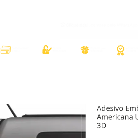
órios
Adesivos Diversos
Adesivos Esportivos
Contato
Minh
Adesivo Emb
Americana 
3D