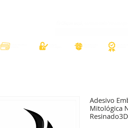
órios
Adesivos Diversos
Adesivos Esportivos
Contato
Minh
Adesivo Em
Mitológica 
Resinado3