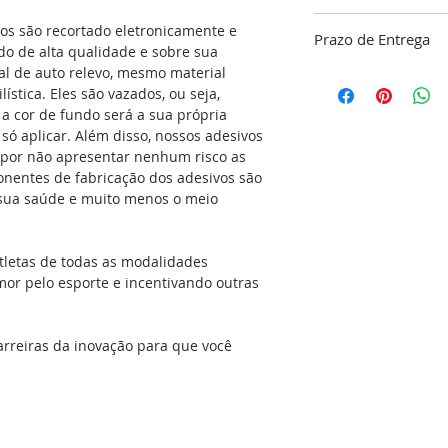
ATENÇÃO!!! “A gara
vos são recortado eletronicamente e
Prazo de Entrega
limpeza do local ond
o de alta qualidade e sobre sua
responsabilidade do
tal de auto relevo, mesmo material
O nosso objetivo é 
ística. Eles são vazados, ou seja,
dentro do nosso pa
Especificações:
a cor de fundo será a sua própria
confirmação do pa
*Aplicação Externa
é só aplicar. Além disso, nossos adesivos
48 horas para a co
*Adesivo resinado 
 por não apresentar nenhum risco as
do seu adesivo, res
com recorte eletrôn
onentes de fabricação dos adesivos são
produção que é de 
*Contem proteção 
a sua saúde e muito menos o meio
(exceto feriados). C
*Ideal para carros, 
Envio
notebooks, tablets...
*Proporciona Estilo
tletas de todas as modalidades
*Verso Autocolante
mor pelo esporte e incentivando outras
*Ótima Aderência e
*Colores: Preto, cro
vermelho refletivo.
arreiras da inovação para que você
*Desenvolvido para 
suportando até 180
*Embalagem: 1 (um
Observação: As foto