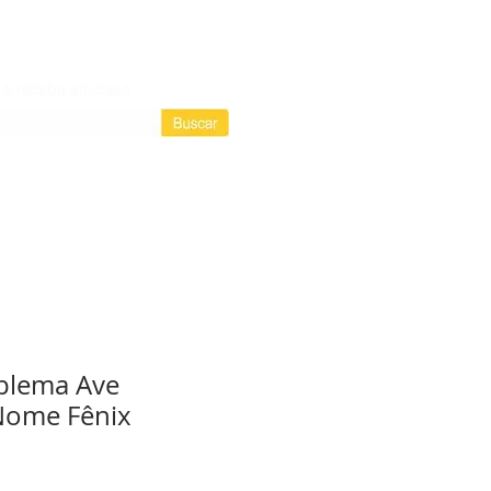
Login / Registre-se
Login
as assinaturas
blema Ave
Nome Fênix
D