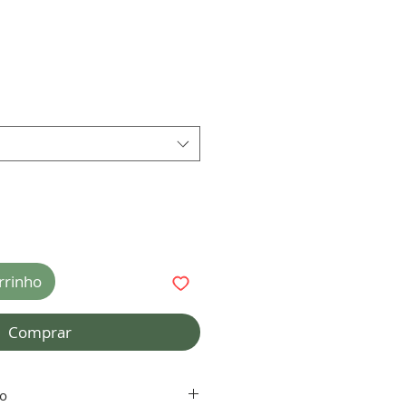
rrinho
Comprar
to