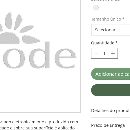
Tamanho único
*
Selecionar
Quantidade
*
Adicionar ao ca
Detalhes do produ
ATENÇÃO!!! “A gara
ortado eletronicamente e produzido com
Prazo de Entrega
limpeza do local on
dade e sobre sua superfície é aplicado