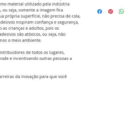
smo material utilizado pela indústria
O nosso objetivo é 
Se aplicado no carr
s, ou seja, somente a imagem fica
dentro do nosso pa
com detergente e álc
ua própria superfície, não precisa de cola,
confirmação do pag
gordura e a cera q
 adesivos inspiram confiança e segurança,
48 horas para a co
simples. Isso dará 
as crianças e adultos, pois os
do seu adesivo, res
adesivo no local ap
esivos são atóxicos, ou seja, não
produção que é de 
seca, sem umidade, 
nos o meio ambiente.
(exceto feriados). C
podem ser aplicada
Envio
espelhos, geladeiras
stribuidores de todos os lugares,
portas, vidros, ou 
node e incentivando outras pessoas a
versatilidade é eno
cozinha e no banhe
que molham com fre
arreiras da inovação para que você
podem receber o ad
mesmos acima na ho
com água e sabão e é
mesmo pode aplicar
manual de aplicação