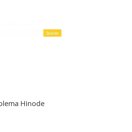
Login / Registre-se
Login
as assinaturas
blema Hinode