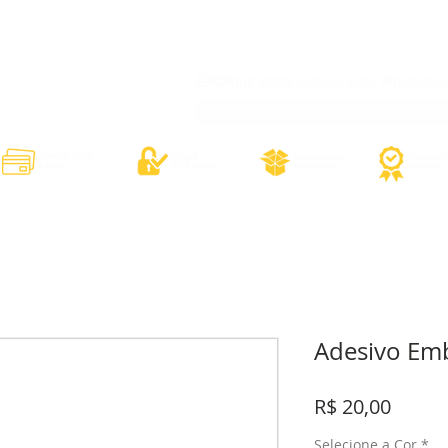
órios
Adesivos Diversos
Adesivos Esportivos
Contato
Minh
Adesivo Em
Preço
R$ 20,00
Selecione a Cor
*