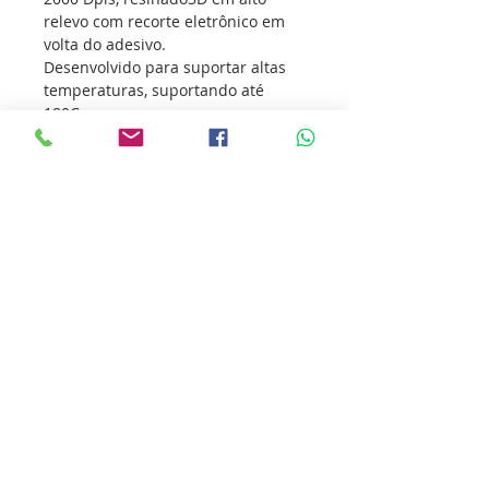
relevo com recorte eletrônico em
volta do adesivo.
Desenvolvido para suportar altas
temperaturas, suportando até
180C.
*Embalagem: 4 und - Tamanhos
7x9/5x7/ 2x 3x5cm (Igual a foto
principal do anúncio)
.
Os adesivos vem conquistando
atletas de todas as modalidades
esportivas, transmitindo o seu
amor pelo esporte e incentivando
outras pessoas a sua prática.
Nossa missão é ultrapassar as
barreiras da inovação para que
você ultrapasse os seus limites.
Cole essa ideia você também.
Detalhes do produto