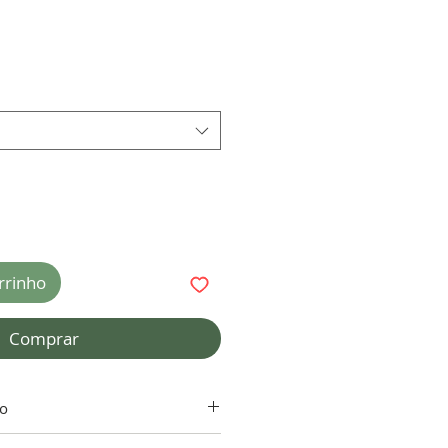
rrinho
Comprar
to
ntia do adesivo depende da