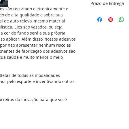
Prazo de Entrega
limpeza do local ond
vos são recortado eletronicamente e
responsabilidade do
O nosso objetivo é 
o de alta qualidade e sobre sua
dentro do nosso pa
tal de auto relevo, mesmo material
Se aplicado no carr
confirmação do pa
ística. Eles são vazados, ou seja,
com detergente e álc
48 horas para a co
a cor de fundo será a sua própria
gordura e a cera q
do seu adesivo, res
é só aplicar. Além disso, nossos adesivos
simples. Isso dará 
produção que é de 
 por não apresentar nenhum risco as
adesivo no local ap
(exceto feriados). C
onentes de fabricação dos adesivos são
seca, sem umidade, 
Envio
a sua saúde e muito menos o meio
podem ser aplicada
espelhos, geladeiras
portas, vidros, ou 
tletas de todas as modalidades
versatilidade é eno
mor pelo esporte e incentivando outras
cozinha e no banhe
que molham com fre
podem receber o ad
arreiras da inovação para que você
mesmos acima na ho
com água e sabão e é
mesmo pode aplicar
manual de aplicação