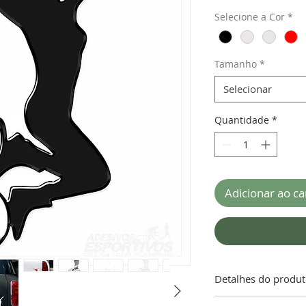
Selecione a Cor
*
Tamanho
*
Selecionar
Quantidade
*
Adicionar ao ca
Detalhes do produ
ATENÇÃO!!! “A gara