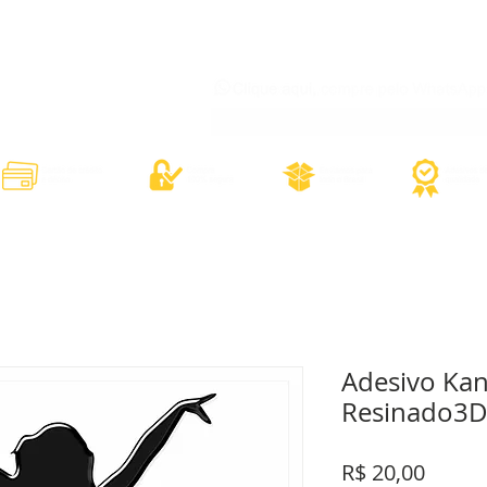
órios
Adesivos Diversos
Adesivos Esportivos
Contato
Minh
Adesivo Ka
Resinado3
Preço
R$ 20,00