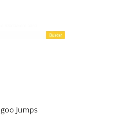
Login / Registre-se
Login
as assinaturas
ngoo Jumps
D