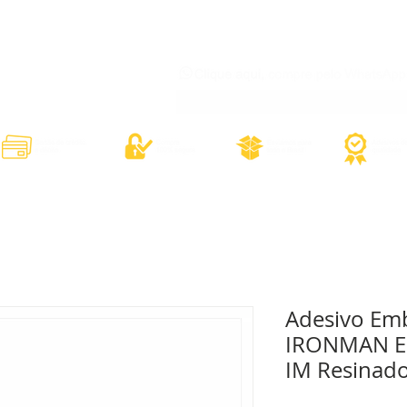
órios
Adesivos Diversos
Adesivos Esportivos
Contato
Minh
Adesivo Emb
IRONMAN Es
IM Resinad