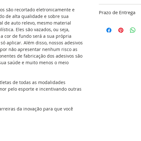
ATENÇÃO!!! “A gara
vos são recortado eletronicamente e
Prazo de Entrega
limpeza do local ond
o de alta qualidade e sobre sua
responsabilidade do
tal de auto relevo, mesmo material
O nosso objetivo é 
ística. Eles são vazados, ou seja,
dentro do nosso pa
Se aplicado no carr
a cor de fundo será a sua própria
confirmação do pa
com detergente e álc
é só aplicar. Além disso, nossos adesivos
48 horas para a co
gordura e a cera q
 por não apresentar nenhum risco as
do seu adesivo, res
simples. Isso dará 
onentes de fabricação dos adesivos são
produção que é de 
adesivo no local ap
a sua saúde e muito menos o meio
(exceto feriados). C
seca, sem umidade, 
Envio
podem ser aplicada
espelhos, geladeiras
tletas de todas as modalidades
portas, vidros, ou 
mor pelo esporte e incentivando outras
versatilidade é eno
cozinha e no banhe
que molham com fre
arreiras da inovação para que você
podem receber o ad
mesmos acima na ho
com água e sabão e é
mesmo pode aplicar
manual de aplicação