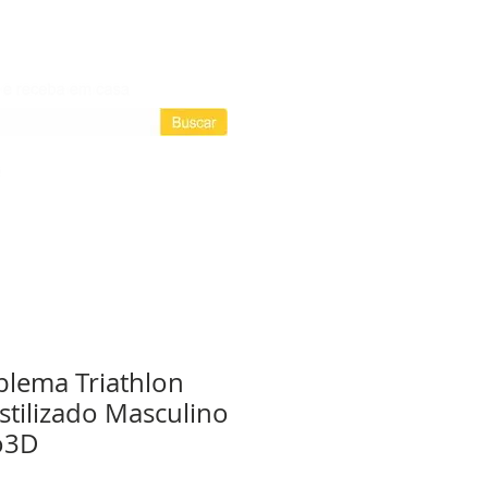
Login / Registre-se
Login
as assinaturas
lema Triathlon
tilizado Masculino
o3D