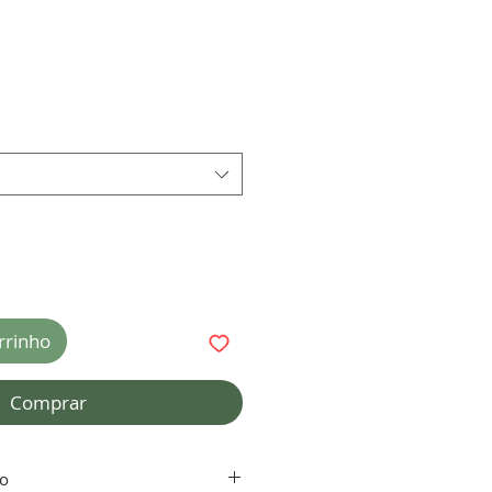
rrinho
Comprar
to