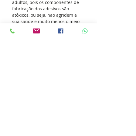
adultos, pois os componentes de
fabricação dos adesivos são
atóxicos, ou seja, não agridem a
sua saúde e muito menos o meio
ambiente.
Os adesivos vem conquistando
atletas de todas as modalidades
esportivas, transmitindo o seu
amor pelo esporte e incentivando
outras pessoas a sua prática.
Nossa missão é ultrapassar as
barreiras da inovação para que
você ultrapasse os seus limites.
Cole essa ideia você também.
Detalhes do produto
ATENÇÃO!!! “A garantia do adesivo