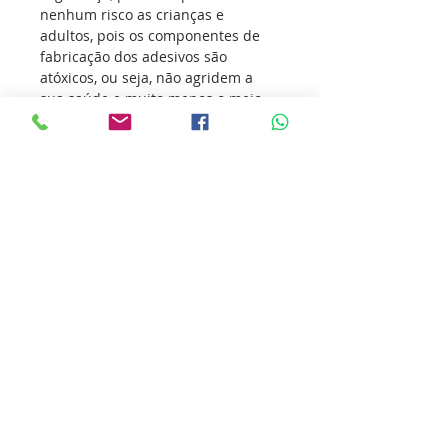
nenhum risco as crianças e
adultos, pois os componentes de
fabricação dos adesivos são
atóxicos, ou seja, não agridem a
sua saúde e muito menos o meio
ambiente.
Os adesivos vem conquistando
atletas de todas as modalidades
esportivas, transmitindo o seu
amor pelo esporte e incentivando
outras pessoas a sua prática.
Nossa missão é ultrapassar as
barreiras da inovação para que
você ultrapasse os seus limites.
Cole essa ideia você também.
Detalhes do produto