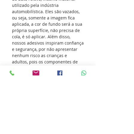
utilizado pela indústria
automobilística. Eles são vazados,
ou seja, somente a imagem fica
aplicada, a cor de fundo será a sua
própria superfície, não precisa de
cola, é só aplicar. Além disso,
nossos adesivos inspiram confiança
e segurança, por não apresentar
nenhum risco as crianças e
adultos, pois os componentes de
fabricação dos adesivos são
atóxicos, ou seja, não agridem a
sua saúde e muito menos o meio
ambiente.
Os adesivos vem conquistando
atletas de todas as modalidades
esportivas, transmitindo o seu
amor pelo esporte e incentivando
outras pessoas a sua prática.