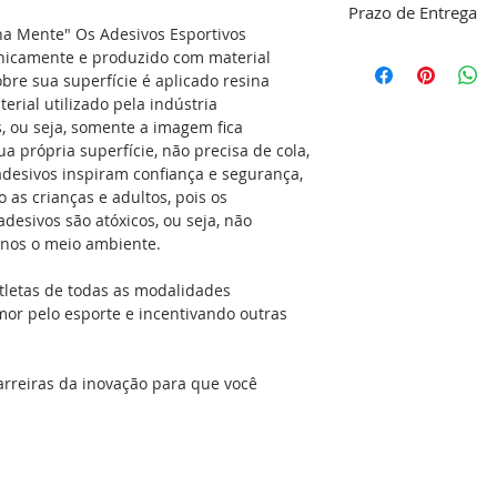
Prazo de Entrega
limpeza do local ond
na Mente" Os Adesivos Esportivos
responsabilidade do
O nosso objetivo é 
onicamente e produzido com material
dentro do nosso pa
bre sua superfície é aplicado resina
Se aplicado no carr
confirmação do pa
erial utilizado pela indústria
com detergente e álc
48 horas para a co
s, ou seja, somente a imagem fica
gordura e a cera q
do seu adesivo, res
ua própria superfície, não precisa de cola,
simples. Isso dará 
produção que é de 
 adesivos inspiram confiança e segurança,
adesivo no local ap
(exceto feriados). C
as crianças e adultos, pois os
seca, sem umidade, 
Envio
esivos são atóxicos, ou seja, não
podem ser aplicada
nos o meio ambiente.
espelhos, geladeiras
portas, vidros, ou 
tletas de todas as modalidades
versatilidade é eno
mor pelo esporte e incentivando outras
cozinha e no banhe
que molham com fre
podem receber o ad
arreiras da inovação para que você
mesmos acima na ho
com água e sabão e é
mesmo pode aplicar
manual de aplicaçã