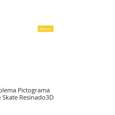
Login / Registre-se
Login
as assinaturas
blema Pictograma
 Skate Resinado3D