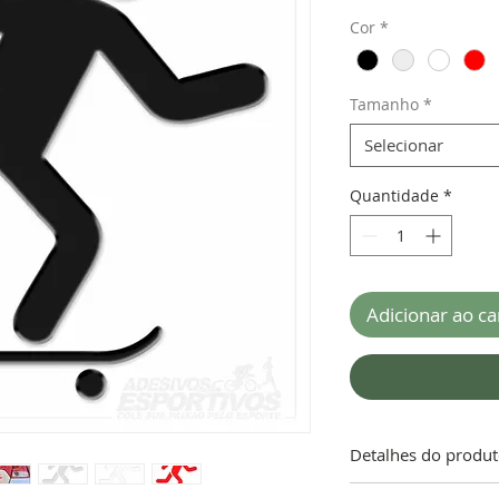
Cor
*
Tamanho
*
Selecionar
Quantidade
*
Adicionar ao ca
Detalhes do produ
ATENÇÃO!!! “A gara