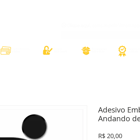
órios
Adesivos Diversos
Adesivos Esportivos
Contato
Minh
Adesivo Em
Andando de
Preço
R$ 20,00