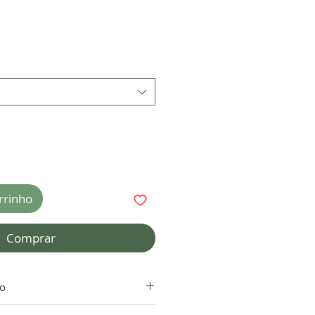
rrinho
Comprar
to
ntia do adesivo depende da