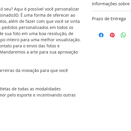
Informações sobre
ó seu? Aqui é possível você personalizar
ATENÇÃO!!! “A gara
resinado3D. É uma forma de oferecer ao
Prazo de Entrega
limpeza do local ond
otos, além de fazer com que você se sinta
responsabilidade do
s pedidos personalizados em todos os
O nosso objetivo é 
de sua foto em uma boa resolução, de
dentro do nosso pa
Especificações:
rpo inteiro para uma melhor visualização.
confirmação do pa
*Tamanho máximo d
tato para o envio das fotos e
48 horas para a co
Externa
. Mandaremos a arte para sua aprovação
do seu adesivo, res
*Adesivo resinado 3
produção que é de 
*Cores: Colorido
(exceto feriados). C
*Adesivo Vinílico I
arreiras da inovação para que você
Envio
Ultra HD 2000 Dpis,
recorte eletrônico e
Observação: As foto
tletas de todas as modalidades
mor pelo esporte e incentivando outras
Produzido com mater
Impressos com tinta
ultra HD 2000 Dpis d
brilho e nitidez. S
sobre sua superfície
auto relevo, mesmo 