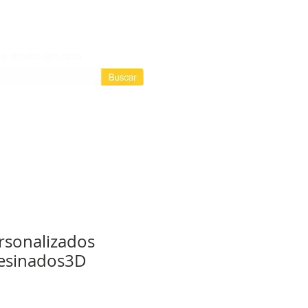
Login / Registre-se
Login
as assinaturas
rsonalizados
Resinados3D