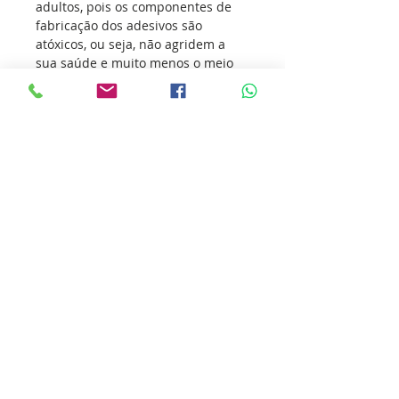
adultos, pois os componentes de
fabricação dos adesivos são
atóxicos, ou seja, não agridem a
sua saúde e muito menos o meio
ambiente.
Os adesivos vem conquistando
atletas de todas as modalidades
esportivas, transmitindo o seu
amor pelo esporte e incentivando
outras pessoas a sua prática.
Nossa missão é ultrapassar as
barreiras da inovação para que
você ultrapasse os seus limites.
Cole essa ideia você também.
Detalhes do produto
ATENÇÃO!!! “A garantia do adesivo