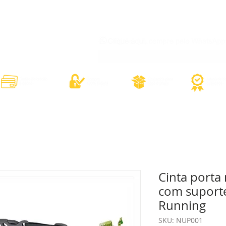
órios
Adesivos Diversos
Adesivos Esportivos
Contato
Minh
Cinta porta
com suporte
Running
SKU: NUP001