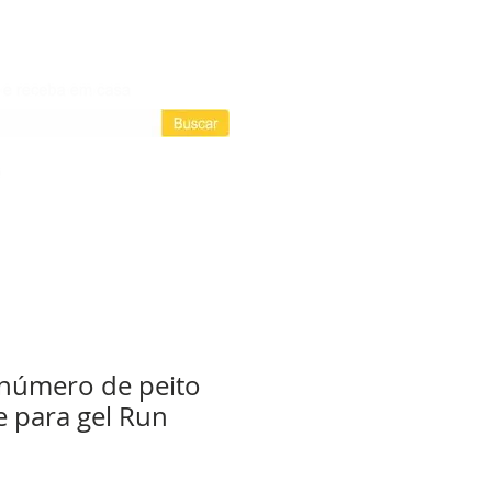
Login / Registre-se
Login
as assinaturas
 número de peito
 para gel Run