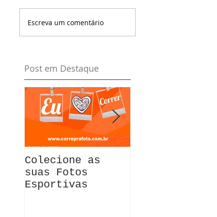
Escreva um comentário
Post em Destaque
Colecione as
Envio imediat
suas Fotos
para todo o
Esportivas
Brasil