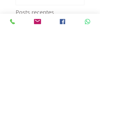
Posts recentes
Modo de aplicar
Colecione as suas Fotos
Esportivas
Envio imediato para todo
o Brasil